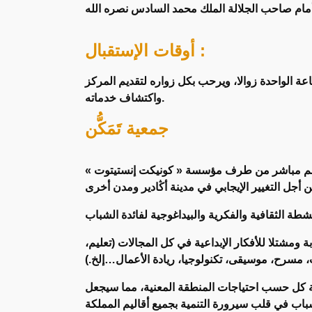
أوقات الإستقبال :
ة الواحدة زوالا، ويرحب بكل زواره لتقديم المركز
واكتشاف خدماته.
جمعية تَمَكُّن
دينة أڭادير بدعم مباشر من طرف مؤسسة « كونيكت إنستيتوت »
قاء الطاقات الشابة ومشتلا للأفكار الإبداعية في كل المجالات (تعليم،
 مسرح، موسيقى، تكنولوجيا، ريادة الأعمال…إلخ.)
ة كل حسب احتياجات المنطقة المعنية، مما سيجعل