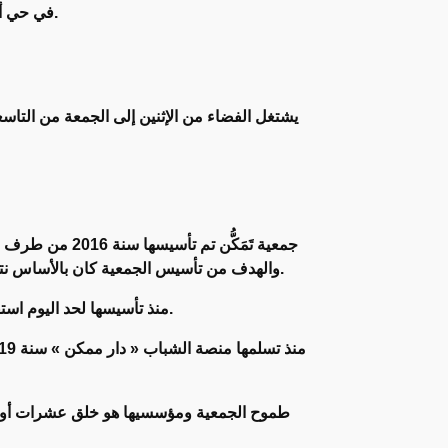
في حي أرڭانة بمدينة أيت ملول، كما تم تقديم منصة دار ممكن بنفس المناسبة أمام صاحب الجلالة الملك محمد السادس نصره الله.
يشتغل الفضاء من الإثنين إلى الجمعة من التاس
جمعية تَمَكُّ
والهدف من تأسيس الجمعية كان بالأساس نتاج رغبة الشباب المؤسسين في نشر ثقافة جديدة من الإبتكار والعمل من أجل التغيير الإيجابي في مدينة أڭادير ومدن أخرى.
منذ تأسيسها لحد اليوم استفاد المئات من الشباب من أنشطة الجمعية وتم تنظيم العشرات من الأنشطة الثقافية والفكرية والبيداغوجية لفائدة الشباب.
طموح الجمعية ومؤسسيها هو خلق عشرات أو مئ