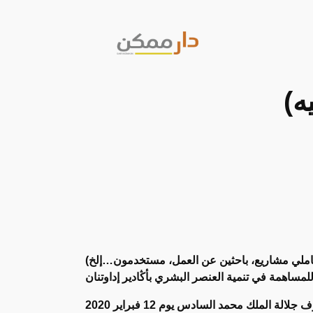
ه)
حاملي مشاريع، باحثين عن العمل، مستخدمون…إلخ)
تجدر الإشارة إلى أن الدولة المغربية إرتأت خلق منصات للشباب في جميع أقاليم المملكة، وأول منصة تم تدشينها من طرف جلالة الملك محمد السادس يوم 12 فبراير 2020